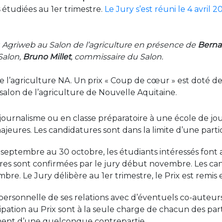
s
étudiées au 1er trimestre.
Le Jury s’est réuni le 4 avril 
u Agriweb au Salon de l’agriculture en présence de
Berna
Salon,
Bruno Millet
, commissaire du Salon.
e l’agriculture NA. Un prix « Coup de cœur » est doté de
 salon de l’agriculture de Nouvelle Aquitaine.
 journalisme ou en classe préparatoire à une école de jo
jeures. Les candidatures sont dans la limite d’une parti
er septembre au 30 octobre, les étudiants intéressés fo
ures sont confirmées par le jury début novembre. Les ca
bre. Le Jury délibère au 1er trimestre, le Prix est remis 
 personnelle de ses relations avec d’éventuels co-auteurs
ipation au Prix sont à la seule charge de chacun des part
nt d’une quelconque contrepartie.