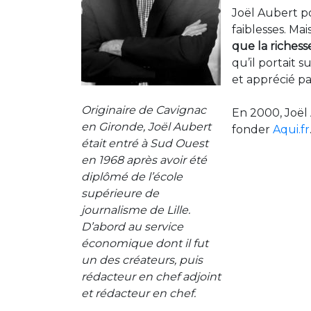
Joël Aubert po
faiblesses. Mai
que la richess
qu’il portait 
et apprécié pa
Originaire de Cavignac
En 2000, Joël 
en Gironde, Joël Aubert
fonder
Aqui.fr
était entré à Sud Ouest
en 1968 après avoir été
diplômé de l’école
supérieure de
journalisme de Lille.
D’abord au service
économique dont il fut
un des créateurs, puis
rédacteur en chef adjoint
et rédacteur en chef.